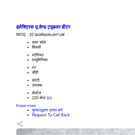
इलेक्ट्रिक यू शेप्ड ट्यूबलर हीटर
MOQ :
10 à¤à¥à¤à¤¡à¤¼à¥
पावर सोर्स
बिजली
मटेरियल
एल्युमिनियम
रंग
चाँदी
वारंटी
उपलब्ध
वोल्टेज
220 वोल्ट (v)
Know more
मूल्य/उद्धरण प्राप्त करें
Request To Call Back