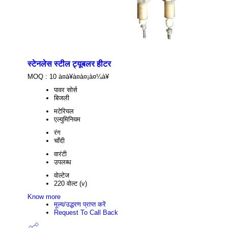
स्टेनलेस स्टील ट्यूबलर हीटर
MOQ :
10 à¤à¥à¤à¤¡à¤¼à¥
पावर सोर्स
बिजली
मटेरियल
एल्युमिनियम
रंग
चाँदी
वारंटी
उपलब्ध
वोल्टेज
220 वोल्ट (v)
Know more
मूल्य/उद्धरण प्राप्त करें
Request To Call Back