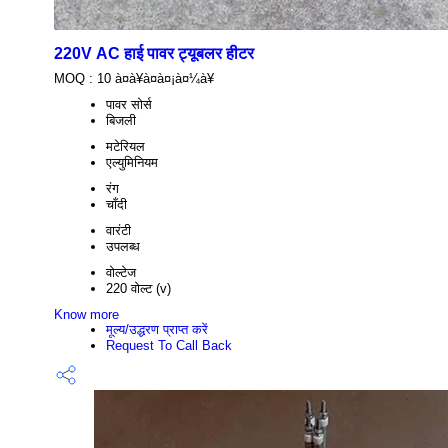
220V AC हाई पावर ट्यूबलर हीटर
MOQ :
10 à¤à¥à¤à¤¡à¤¼à¥
पावर सोर्स
बिजली
मटेरियल
एल्युमिनियम
रंग
चाँदी
वारंटी
उपलब्ध
वोल्टेज
220 वोल्ट (v)
Know more
मूल्य/उद्धरण प्राप्त करें
Request To Call Back