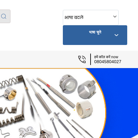
भाषा बदलें
भाषा चुने
हमें कॉल करें now
08045804027